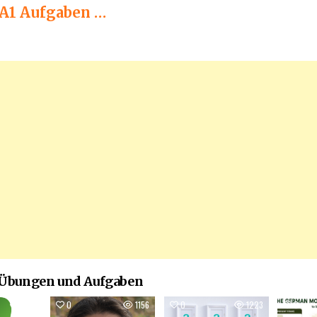
 A1 Aufgaben …
 Übungen und Aufgaben
926
0
1156
0
1223
0