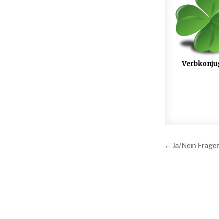
Verbkonju
Beitrag
← Ja/Nein Fragen