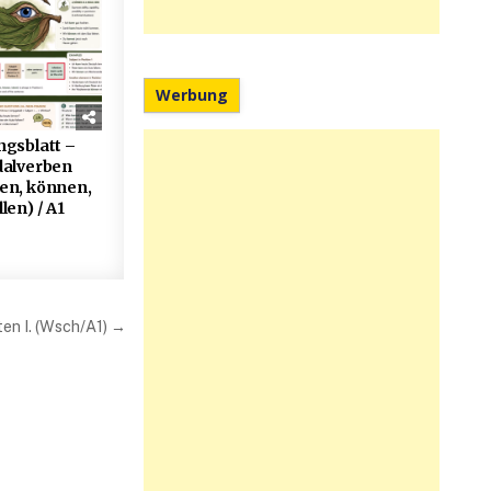
Werbung
gsblatt –
alverben
en, können,
len) / A1
ten I. (Wsch/A1) →