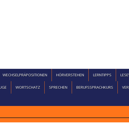
WECHSELPRÄPOSITIONEN
HÖRVERSTEHEN
LERNTIPPS
LES
UGE
WORTSCHATZ
SPRECHEN
BERUFSSPRACHKURS
VER