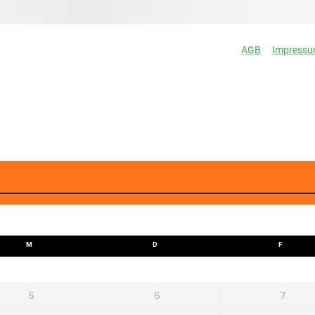
M
D
F
5
6
7