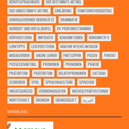
BERUFSSPRACHKURS
DER BESTIMMTE ARTIKEL
DER UNBESTIMMTE ARTIKEL
ERKLÄRUNG
FUNKTIONSVERBGEFÜGE
GENERALISIERENDE NEBENSÄTZE
GRAMMATIK
HERIBERT UND HERTA (KURS)
HV-PRÜFUNGSTRAINING
HÖRVERSTEHEN
IMPERATIV
KONJUNKTIONEN
KONJUNKTIV II
LERNTIPPS
LESEVERSTEHEN
MAGYAR NYELVŰ ANYAGOK
MODALVERBEN
ONLINE LEHRER
PARTIZIPIEN
PASSIV
PERFEKT
POSSESSIVARTIKEL
PRONOMEN
PRONOMEN
PRÄFIXE
PRÄTERITUM
PRÄTERITUM
RELATIVPRONOMEN
SATZBAU
SCHREIBEN
SPIEL
SPRACHBAUSTEINE
SPRECHEN
UNCATEGORIZED
VERBKONJUGATION
WECHSELPRÄPOSITIONEN
WORTSCHATZ
ÜBUNGEN
ÜBUNGSBLATT
العربية
WERBUNG