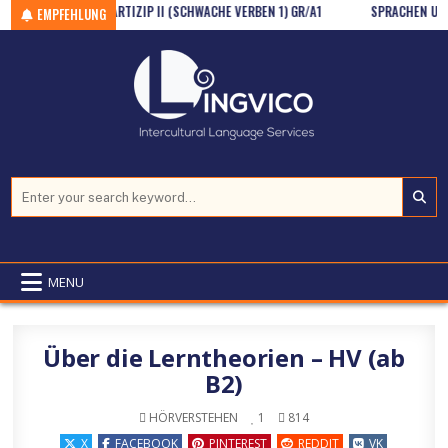
Skip to content
PERFEKT UND PARTIZIP II (SCHWACHE VERBEN 1) GR/A1
SPRACHEN UND NATI
EMPFEHLUNG
Search for:
MENU
Über die Lerntheorien – HV (ab
B2)
POSTED IN
HÖRVERSTEHEN
1
814
X
FACEBOOK
PINTEREST
REDDIT
VK