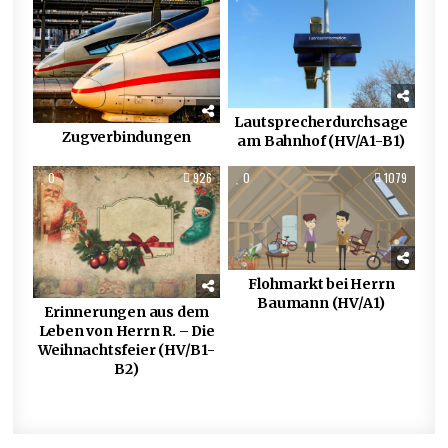
Lautsprecherdurchsage
Zugverbindungen
am Bahnhof (HV/A1-B1)
0
926
0
1079
Flohmarkt bei Herrn
Baumann (HV/A1)
Erinnerungen aus dem
Leben von Herrn R. – Die
Weihnachtsfeier (HV/B1-
B2)