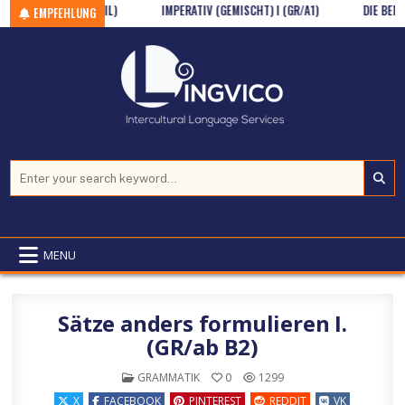
B2, IM TELC-STIL)
Skip to content
IMPERATIV (GEMISCHT) I (GR/A1)
DIE BEDEUTUN
EMPFEHLUNG
Search for:
MENU
Sätze anders formulieren I.
(GR/ab B2)
POSTED IN
GRAMMATIK
0
1299
X
FACEBOOK
PINTEREST
REDDIT
VK