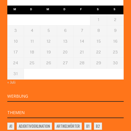
M
D
M
D
F
S
S
1
2
3
4
5
6
7
8
9
10
11
12
13
14
15
16
17
18
19
20
21
22
23
24
25
26
27
28
29
30
31
« Juli
WERBUNG
THEMEN
A1
ADJEKTIVDEKLINATION
ARTIKELWÖRTER
B1
B2