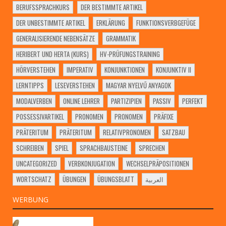
BERUFSSPRACHKURS
DER BESTIMMTE ARTIKEL
DER UNBESTIMMTE ARTIKEL
ERKLÄRUNG
FUNKTIONSVERBGEFÜGE
GENERALISIERENDE NEBENSÄTZE
GRAMMATIK
HERIBERT UND HERTA (KURS)
HV-PRÜFUNGSTRAINING
HÖRVERSTEHEN
IMPERATIV
KONJUNKTIONEN
KONJUNKTIV II
LERNTIPPS
LESEVERSTEHEN
MAGYAR NYELVŰ ANYAGOK
MODALVERBEN
ONLINE LEHRER
PARTIZIPIEN
PASSIV
PERFEKT
POSSESSIVARTIKEL
PRONOMEN
PRONOMEN
PRÄFIXE
PRÄTERITUM
PRÄTERITUM
RELATIVPRONOMEN
SATZBAU
SCHREIBEN
SPIEL
SPRACHBAUSTEINE
SPRECHEN
UNCATEGORIZED
VERBKONJUGATION
WECHSELPRÄPOSITIONEN
WORTSCHATZ
ÜBUNGEN
ÜBUNGSBLATT
العربية
WERBUNG