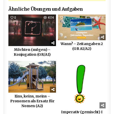
Ähnliche Übungen und Aufgaben
0
4174
0
1711
Wann? – Zeitangaben 2
(GR A1/A2)
Möchten (mögen) –
Konjugation (GR/A1)
0
1122
0
797
Eins, keins, meins –
Pronomen als Ersatz für
Nomen (A2)
Imperativ (gemischt) I