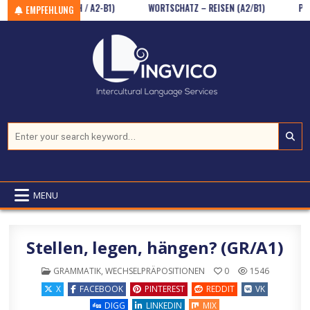
RTSCHATZ (WSCH / A2-B1)
Skip to content
WORTSCHATZ – REISEN (A2/B1)
PARTIZ
EMPFEHLUNG
Search for:
MENU
Stellen, legen, hängen? (GR/A1)
POSTED IN
GRAMMATIK
,
WECHSELPRÄPOSITIONEN
0
1546
X
FACEBOOK
PINTEREST
REDDIT
VK
DIGG
LINKEDIN
MIX