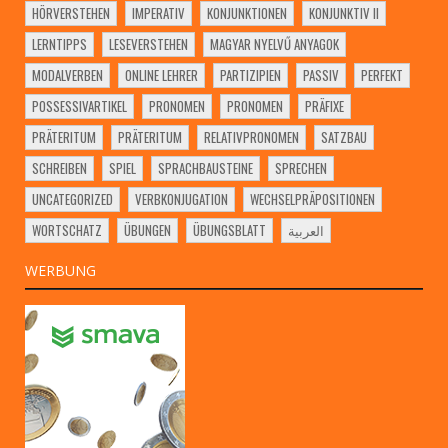
HÖRVERSTEHEN
IMPERATIV
KONJUNKTIONEN
KONJUNKTIV II
LERNTIPPS
LESEVERSTEHEN
MAGYAR NYELVŰ ANYAGOK
MODALVERBEN
ONLINE LEHRER
PARTIZIPIEN
PASSIV
PERFEKT
POSSESSIVARTIKEL
PRONOMEN
PRONOMEN
PRÄFIXE
PRÄTERITUM
PRÄTERITUM
RELATIVPRONOMEN
SATZBAU
SCHREIBEN
SPIEL
SPRACHBAUSTEINE
SPRECHEN
UNCATEGORIZED
VERBKONJUGATION
WECHSELPRÄPOSITIONEN
WORTSCHATZ
ÜBUNGEN
ÜBUNGSBLATT
العربية
WERBUNG