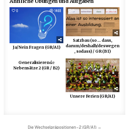
Ähnliche Übungen und Aufgaben
0
1468
0
1677
Satzbau (so … dass,
darum/deshalb/deswegen
Ja/Nein Fragen (GR/A1)
, sodass) / GR (B1)
1
810
0
1091
Generalisierende
Nebensätze 2 (GR / B2)
Unsere Ferien (GR/A1)
Beitragsnavigation
Die Wechselpräpositionen – 2 (GR/A1) →