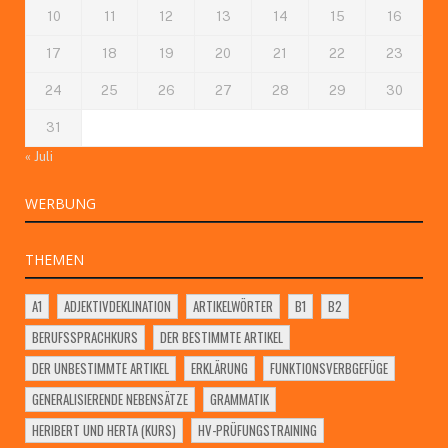
10
11
12
13
14
15
16
17
18
19
20
21
22
23
24
25
26
27
28
29
30
31
« Juli
WERBUNG
THEMEN
A1
ADJEKTIVDEKLINATION
ARTIKELWÖRTER
B1
B2
BERUFSSPRACHKURS
DER BESTIMMTE ARTIKEL
DER UNBESTIMMTE ARTIKEL
ERKLÄRUNG
FUNKTIONSVERBGEFÜGE
GENERALISIERENDE NEBENSÄTZE
GRAMMATIK
HERIBERT UND HERTA (KURS)
HV-PRÜFUNGSTRAINING