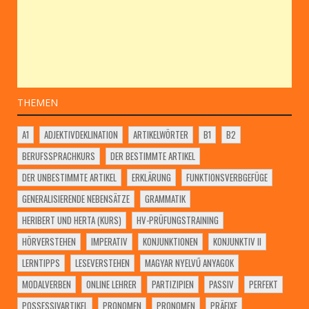
THEMEN
A1
ADJEKTIVDEKLINATION
ARTIKELWÖRTER
B1
B2
BERUFSSPRACHKURS
DER BESTIMMTE ARTIKEL
DER UNBESTIMMTE ARTIKEL
ERKLÄRUNG
FUNKTIONSVERBGEFÜGE
GENERALISIERENDE NEBENSÄTZE
GRAMMATIK
HERIBERT UND HERTA (KURS)
HV-PRÜFUNGSTRAINING
HÖRVERSTEHEN
IMPERATIV
KONJUNKTIONEN
KONJUNKTIV II
LERNTIPPS
LESEVERSTEHEN
MAGYAR NYELVŰ ANYAGOK
MODALVERBEN
ONLINE LEHRER
PARTIZIPIEN
PASSIV
PERFEKT
POSSESSIVARTIKEL
PRONOMEN
PRONOMEN
PRÄFIXE