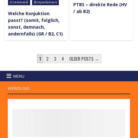
Posted in
Grammatik
Konjunktionen
PTBS – direkte Rede (HV
/ ab B2)
Welche Konjuktion
passt? (somit, folglich,
sonst, demnach,
andernfalls) (GR / B2, C1)
SEITENNUMMERIERUNG DER
1
2
3
4
OLDER POSTS →
MENU
WERBUNG