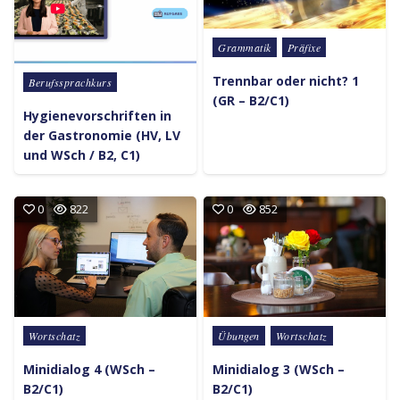
Posted in
Grammatik
Präfixe
Trennbar oder nicht? 1
Posted in
Berufssprachkurs
(GR – B2/C1)
Hygienevorschriften in
der Gastronomie (HV, LV
und WSch / B2, C1)
0
822
0
852
Posted in
Posted in
Wortschatz
Übungen
Wortschatz
Minidialog 4 (WSch –
Minidialog 3 (WSch –
B2/C1)
B2/C1)