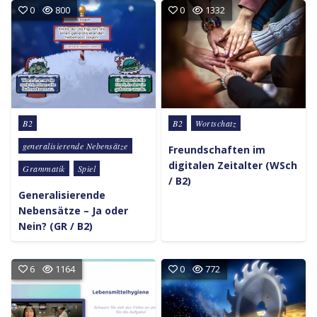
0
800
0
1332
Posted in
Posted in
B2
B2
Wortschatz
generalisierende Nebensätze
Freundschaften im
digitalen Zeitalter (WSch
Grammatik
Spiel
/ B2)
Generalisierende
Nebensätze – Ja oder
Nein? (GR / B2)
6
1164
0
772