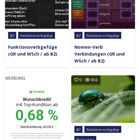
Posted in
Posted in
B2
Funktionsverbgefüge
B2
Funktionsverbgefüge
Funktionsverbgefüge
Nomen-Verb
(GR und WSch / ab B2)
Verbindungen (GR und
WSch / ab B2)
WERBUNG
0
934
Posted in
B2
Funktionsverbgefüge
Wortschatz