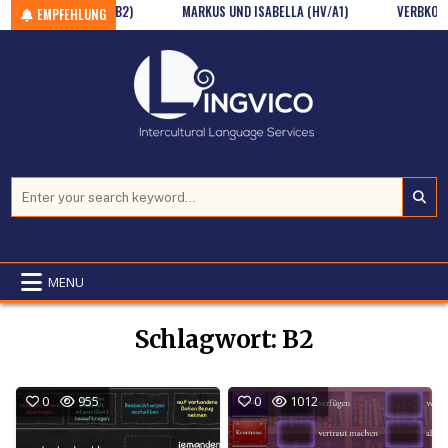
ALTER (WSCH / B2)
Skip to content
MARKUS UND ISABELLA (HV/A1)
VERBKONJUGATI
EMPFEHLUNG
Search for:
MENU
Schlagwort:
B2
0
955
0
1012