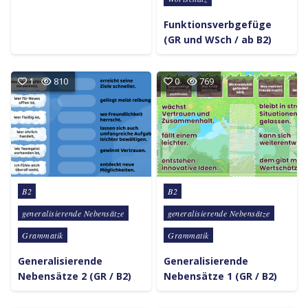
Funktionsverbgefüge
(GR und WSch / ab B2)
1
810
0
769
Posted in
Posted in
B2
B2
generalisierende Nebensätze
generalisierende Nebensätze
Grammatik
Grammatik
Generalisierende
Generalisierende
Nebensätze 2 (GR / B2)
Nebensätze 1 (GR / B2)