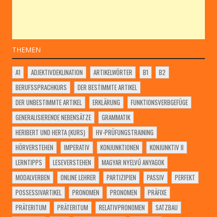
THEMEN
A1
ADJEKTIVDEKLINATION
ARTIKELWÖRTER
B1
B2
BERUFSSPRACHKURS
DER BESTIMMTE ARTIKEL
DER UNBESTIMMTE ARTIKEL
ERKLÄRUNG
FUNKTIONSVERBGEFÜGE
GENERALISIERENDE NEBENSÄTZE
GRAMMATIK
HERIBERT UND HERTA (KURS)
HV-PRÜFUNGSTRAINING
HÖRVERSTEHEN
IMPERATIV
KONJUNKTIONEN
KONJUNKTIV II
LERNTIPPS
LESEVERSTEHEN
MAGYAR NYELVŰ ANYAGOK
MODALVERBEN
ONLINE LEHRER
PARTIZIPIEN
PASSIV
PERFEKT
POSSESSIVARTIKEL
PRONOMEN
PRONOMEN
PRÄFIXE
PRÄTERITUM
PRÄTERITUM
RELATIVPRONOMEN
SATZBAU