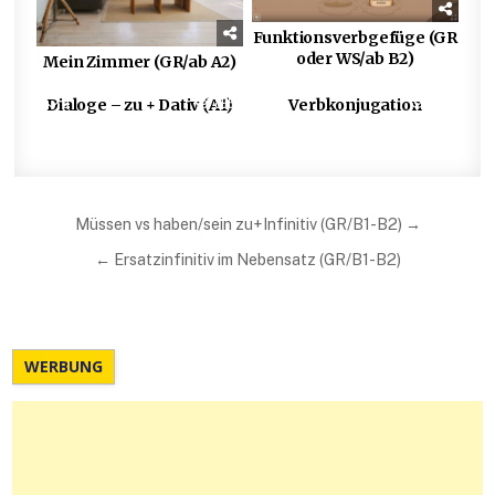
Funktionsverbgefüge (GR
oder WS/ab B2)
Mein Zimmer (GR/ab A2)
0
896
2
925
Dialoge – zu + Dativ (A1)
Verbkonjugation
Beitragsnavigation
Müssen vs haben/sein zu+Infinitiv (GR/B1-B2) →
← Ersatzinfinitiv im Nebensatz (GR/B1-B2)
WERBUNG