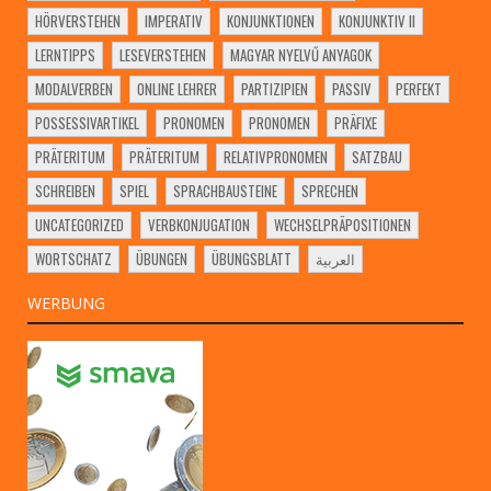
HÖRVERSTEHEN
IMPERATIV
KONJUNKTIONEN
KONJUNKTIV II
LERNTIPPS
LESEVERSTEHEN
MAGYAR NYELVŰ ANYAGOK
MODALVERBEN
ONLINE LEHRER
PARTIZIPIEN
PASSIV
PERFEKT
POSSESSIVARTIKEL
PRONOMEN
PRONOMEN
PRÄFIXE
PRÄTERITUM
PRÄTERITUM
RELATIVPRONOMEN
SATZBAU
SCHREIBEN
SPIEL
SPRACHBAUSTEINE
SPRECHEN
UNCATEGORIZED
VERBKONJUGATION
WECHSELPRÄPOSITIONEN
WORTSCHATZ
ÜBUNGEN
ÜBUNGSBLATT
العربية
WERBUNG