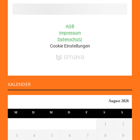
KALENDER
August 2026
M
D
M
D
F
S
S
1
2
3
4
5
6
7
8
9