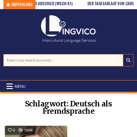
Skip to content
GRUSS UND ABSCHIED (WSCH/A1)
DER TAGESABLAUF VON CAROLA (
EMPFEHLUNG
Search for:
MENU
Schlagwort:
Deutsch als
Fremdsprache
0
1694