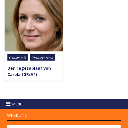
Posted in
Grammatik
Uncategorized
Der Tagesablauf von
Carola (GR/A1)
MENU
WERBUNG