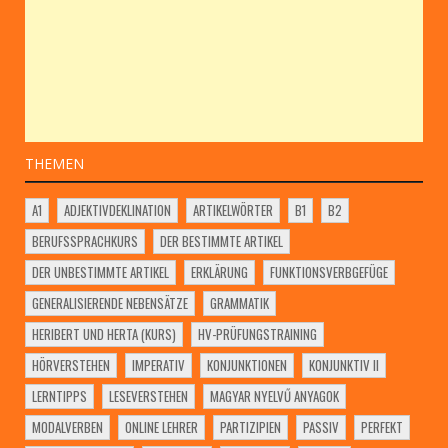
THEMEN
A1
ADJEKTIVDEKLINATION
ARTIKELWÖRTER
B1
B2
BERUFSSPRACHKURS
DER BESTIMMTE ARTIKEL
DER UNBESTIMMTE ARTIKEL
ERKLÄRUNG
FUNKTIONSVERBGEFÜGE
GENERALISIERENDE NEBENSÄTZE
GRAMMATIK
HERIBERT UND HERTA (KURS)
HV-PRÜFUNGSTRAINING
HÖRVERSTEHEN
IMPERATIV
KONJUNKTIONEN
KONJUNKTIV II
LERNTIPPS
LESEVERSTEHEN
MAGYAR NYELVŰ ANYAGOK
MODALVERBEN
ONLINE LEHRER
PARTIZIPIEN
PASSIV
PERFEKT