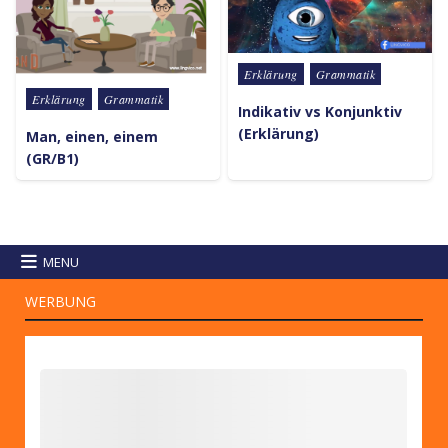
Posted in
Erklärung
Grammatik
Posted in
Erklärung
Grammatik
Indikativ vs Konjunktiv
(Erklärung)
Man, einen, einem
(GR/B1)
MENU
WERBUNG