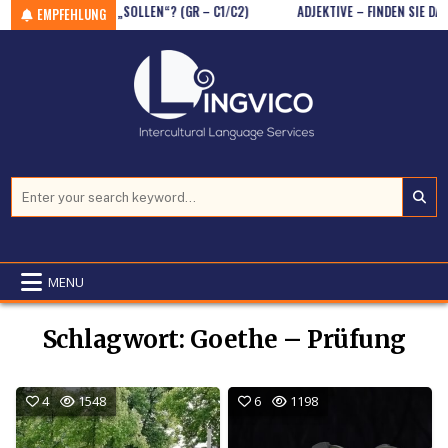
N DES MODALVERBS „SOLLEN“? (GR – C1/C2)
Skip to content
ADJEKTIVE – FINDEN SIE DAS G
EMPFEHLUNG
Search for:
MENU
Schlagwort:
Goethe – Prüfung
4
1548
6
1198