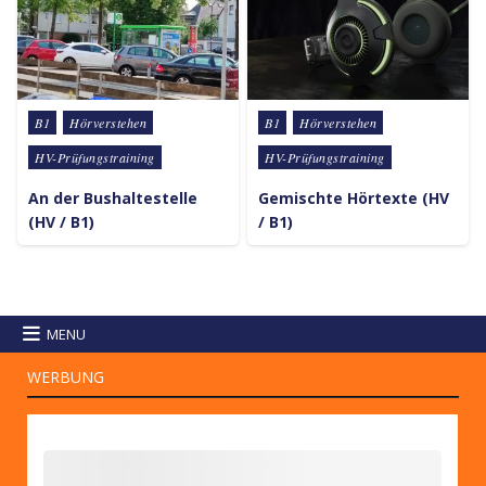
Posted in
Posted in
B1
Hörverstehen
B1
Hörverstehen
HV-Prüfungstraining
HV-Prüfungstraining
An der Bushaltestelle
Gemischte Hörtexte (HV
(HV / B1)
/ B1)
MENU
WERBUNG