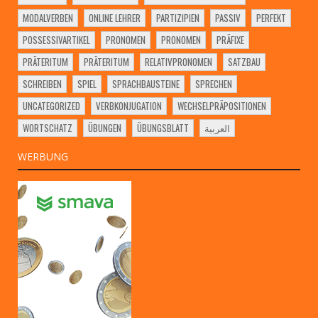
MODALVERBEN
ONLINE LEHRER
PARTIZIPIEN
PASSIV
PERFEKT
POSSESSIVARTIKEL
PRONOMEN
PRONOMEN
PRÄFIXE
PRÄTERITUM
PRÄTERITUM
RELATIVPRONOMEN
SATZBAU
SCHREIBEN
SPIEL
SPRACHBAUSTEINE
SPRECHEN
UNCATEGORIZED
VERBKONJUGATION
WECHSELPRÄPOSITIONEN
WORTSCHATZ
ÜBUNGEN
ÜBUNGSBLATT
العربية
WERBUNG