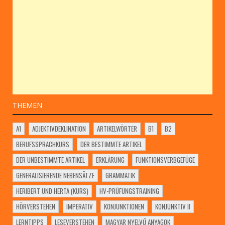
THEMEN
A1
ADJEKTIVDEKLINATION
ARTIKELWÖRTER
B1
B2
BERUFSSPRACHKURS
DER BESTIMMTE ARTIKEL
DER UNBESTIMMTE ARTIKEL
ERKLÄRUNG
FUNKTIONSVERBGEFÜGE
GENERALISIERENDE NEBENSÄTZE
GRAMMATIK
HERIBERT UND HERTA (KURS)
HV-PRÜFUNGSTRAINING
HÖRVERSTEHEN
IMPERATIV
KONJUNKTIONEN
KONJUNKTIV II
LERNTIPPS
LESEVERSTEHEN
MAGYAR NYELVŰ ANYAGOK