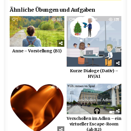
Ähnliche Übungen und Aufgaben
1
968
1
938
Anne – Vorstellung (B1)
Kurze Dialoge (Dativ) –
HV/A1
0
664
0
1439
Verschollen im Adlon – ein
virtueller Escape-Room
(ab B2)