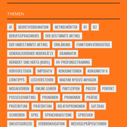
THEMEN
A1
ADJEKTIVDEKLINATION
ARTIKELWÖRTER
B1
B2
BERUFSSPRACHKURS
DER BESTIMMTE ARTIKEL
DER UNBESTIMMTE ARTIKEL
ERKLÄRUNG
FUNKTIONSVERBGEFÜGE
GENERALISIERENDE NEBENSÄTZE
GRAMMATIK
HERIBERT UND HERTA (KURS)
HV-PRÜFUNGSTRAINING
HÖRVERSTEHEN
IMPERATIV
KONJUNKTIONEN
KONJUNKTIV II
LERNTIPPS
LESEVERSTEHEN
MAGYAR NYELVŰ ANYAGOK
MODALVERBEN
ONLINE LEHRER
PARTIZIPIEN
PASSIV
PERFEKT
POSSESSIVARTIKEL
PRONOMEN
PRONOMEN
PRÄFIXE
PRÄTERITUM
PRÄTERITUM
RELATIVPRONOMEN
SATZBAU
SCHREIBEN
SPIEL
SPRACHBAUSTEINE
SPRECHEN
UNCATEGORIZED
VERBKONJUGATION
WECHSELPRÄPOSITIONEN