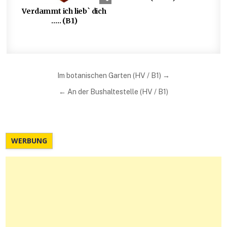
Verdammt ich lieb` dich
….. (B1)
Beitragsnavigation
Im botanischen Garten (HV / B1) →
← An der Bushaltestelle (HV / B1)
WERBUNG