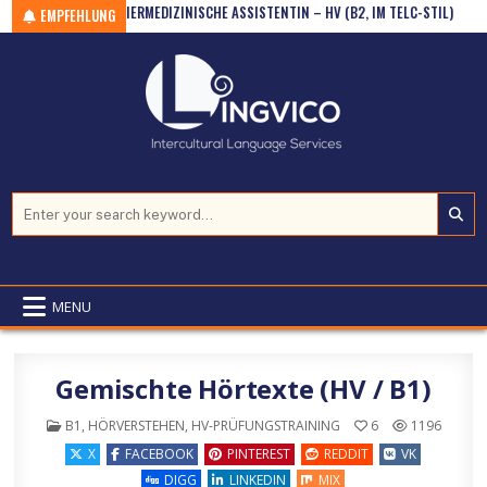
 ARBEIT ALS TIERMEDIZINISCHE ASSISTENTIN – HV (B2, IM TELC-STIL)
Skip to content
KÖNN
EMPFEHLUNG
Search for:
MENU
Gemischte Hörtexte (HV / B1)
POSTED IN
B1
,
HÖRVERSTEHEN
,
HV-PRÜFUNGSTRAINING
6
1196
X
FACEBOOK
PINTEREST
REDDIT
VK
DIGG
LINKEDIN
MIX