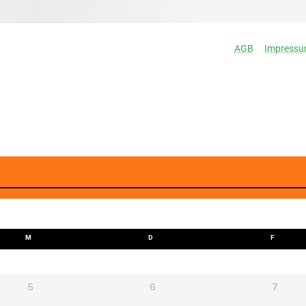
M
D
F
5
6
7