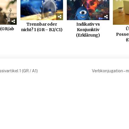
Indikativ vs
Trennbar oder
 (GR/ab
Ü
Konjunktiv
nicht? 1 (GR – B2/C1)
Posses
(Erklärung)
(
snavigation
ivartikel 1 (GR / A1)
Verbkonjugation – 