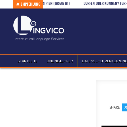
E (A1)
Skip to content
PARTIZIPIEN (GR/AB B1)
DÜRFEN ODER KÖNNEN? (GR – B1/B2
EMPFEHLUNG
STARTSEITE
ONLINE-LEHRER
DATENSCHUTZERKLÄRUN
SHARE: