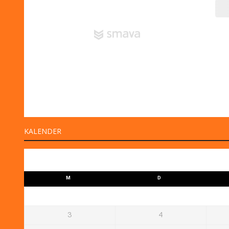
KALENDER
M
D
3
4