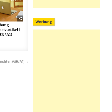
Werbung
bung –
sivartikel 1
GR / A1)
möchten (GR/A1) →