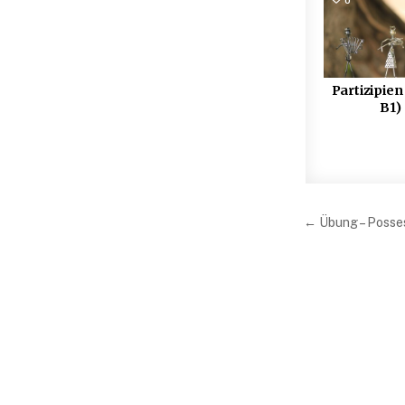
Partizipien
B1)
Beitrag
← Übung – Possess