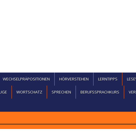
WECHSELPRÄPOSITIONEN
HÖRVERSTEHEN
LERNTIPPS
LES
UGE
WORTSCHATZ
SPRECHEN
BERUFSSPRACHKURS
VER