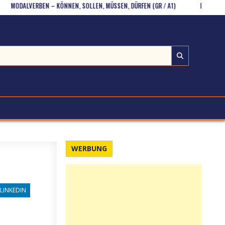
ALVERBEN – KÖNNEN, SOLLEN, MÜSSEN, DÜRFEN (GR / A1)
DIE EINKAUFSLIS
WERBUNG
LINKEDIN