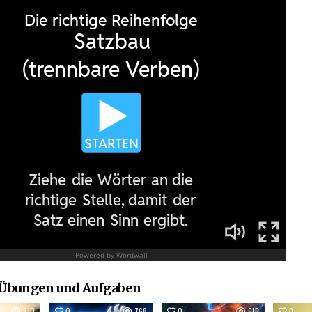
 Übungen und Aufgaben
810
0
768
0
615
0