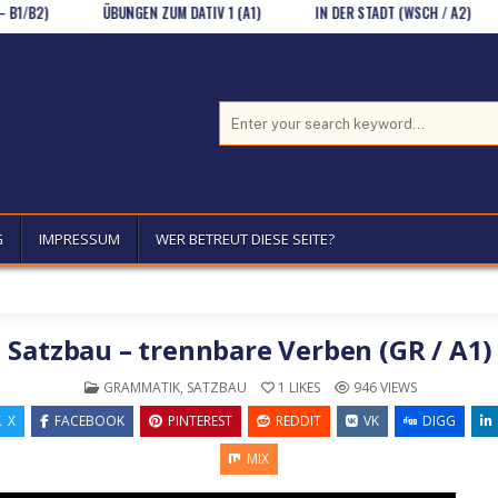
)
ÜBUNGEN ZUM DATIV 1 (A1)
IN DER STADT (WSCH / A2)
MOD
Search for:
G
IMPRESSUM
WER BETREUT DIESE SEITE?
Satzbau – trennbare Verben (GR / A1)
POSTED IN
GRAMMATIK
,
SATZBAU
1
LIKES
946
VIEWS
X
FACEBOOK
PINTEREST
REDDIT
VK
DIGG
MIX