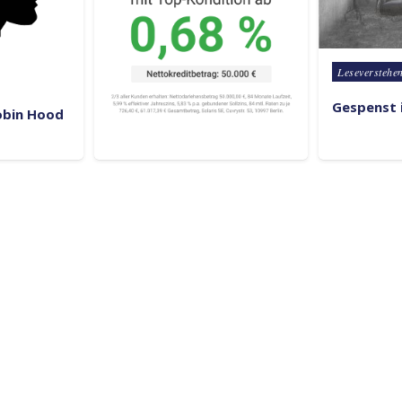
Posted in
Leseverstehe
Gespenst 
Robin Hood