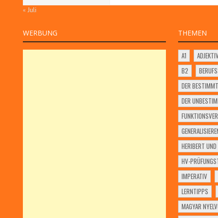
« Juli
WERBUNG
THEMEN
A1
ADJEKTI
B2
BERUF
DER BESTIMMT
DER UNBESTIM
FUNKTIONSVER
GENERALISIERE
HERIBERT UND 
HV-PRÜFUNGST
IMPERATIV
LERNTIPPS
MAGYAR NYELV