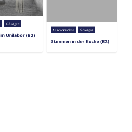
n
Übungen
Posted in
Leseverstehen
Übungen
im Unilabor (B2)
Stimmen in der Küche (B2)