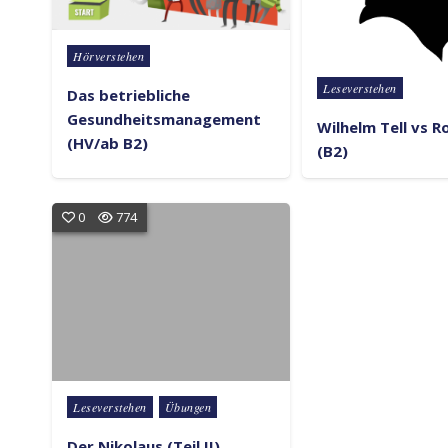
Posted in
Hörverstehen
Posted in
Leseverstehen
Das betriebliche
Gesundheitsmanagement
Wilhelm Tell vs 
(HV/ab B2)
(B2)
0
774
Posted in
Leseverstehen
Übungen
Der Nikolaus (Teil II)