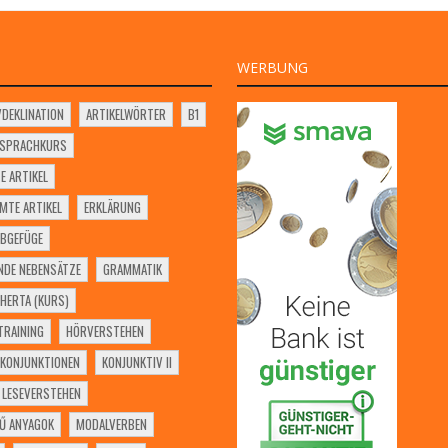
WERBUNG
VDEKLINATION
ARTIKELWÖRTER
B1
SSPRACHKURS
E ARTIKEL
MTE ARTIKEL
ERKLÄRUNG
BGEFÜGE
NDE NEBENSÄTZE
GRAMMATIK
HERTA (KURS)
RAINING
HÖRVERSTEHEN
KONJUNKTIONEN
KONJUNKTIV II
LESEVERSTEHEN
Ű ANYAGOK
MODALVERBEN