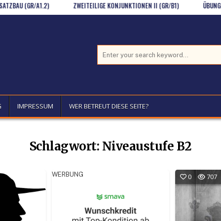
AU (GR/A1.2)
ZWEITEILIGE KONJUNKTIONEN II (GR/B1)
ÜBUNG ZUM D
Search for:
G
IMPRESSUM
WER BETREUT DIESE SEITE?
Schlagwort:
Niveaustufe B2
WERBUNG
0
707