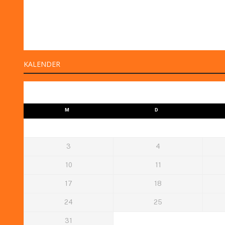
KALENDER
M
D
3
4
10
11
17
18
24
25
31