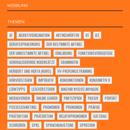
WERBUNG
THEMEN
A1
ADJEKTIVDEKLINATION
ARTIKELWÖRTER
B1
B2
BERUFSSPRACHKURS
DER BESTIMMTE ARTIKEL
DER UNBESTIMMTE ARTIKEL
ERKLÄRUNG
FUNKTIONSVERBGEFÜGE
GENERALISIERENDE NEBENSÄTZE
GRAMMATIK
HERIBERT UND HERTA (KURS)
HV-PRÜFUNGSTRAINING
HÖRVERSTEHEN
IMPERATIV
KONJUNKTIONEN
KONJUNKTIV II
LERNTIPPS
LESEVERSTEHEN
MAGYAR NYELVŰ ANYAGOK
MODALVERBEN
ONLINE LEHRER
PARTIZIPIEN
PASSIV
PERFEKT
POSSESSIVARTIKEL
PRONOMEN
PRONOMEN
PRÄFIXE
PRÄTERITUM
PRÄTERITUM
RELATIVPRONOMEN
SATZBAU
SCHREIBEN
SPIEL
SPRACHBAUSTEINE
SPRECHEN