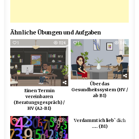
Ähnliche Übungen und Aufgaben
1
1124
1
1145
Über das
Gesundheitssystem (HV /
Einen Termin
ab B1)
vereinbaren
(Beratungsgespräch) /
HV (A2-B1)
0
1220
0
669
Verdammt ich lieb` dich
….. (B1)