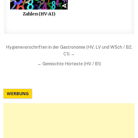
Zahlen (HV-A1)
Beitragsnavigation
Hygienevorschriften in der Gastronomie (HV, LV und WSch / B2,
C1) →
← Gemischte Hörtexte (HV / B1)
WERBUNG