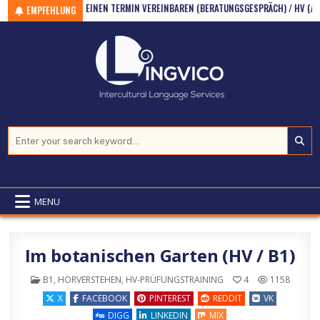
A1-A2)
Skip to content
EINEN TERMIN VEREINBAREN (BERATUNGSGESPRÄCH) / HV (A2-B1)
EMPFEHLUNG
Search for:
MENU
Im botanischen Garten (HV / B1)
POSTED IN
B1
,
HÖRVERSTEHEN
,
HV-PRÜFUNGSTRAINING
4
1158
X
FACEBOOK
PINTEREST
REDDIT
VK
DIGG
LINKEDIN
MIX