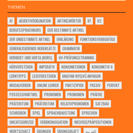
THEMEN
A1
ADJEKTIVDEKLINATION
ARTIKELWÖRTER
B1
B2
BERUFSSPRACHKURS
DER BESTIMMTE ARTIKEL
DER UNBESTIMMTE ARTIKEL
ERKLÄRUNG
FUNKTIONSVERBGEFÜGE
GENERALISIERENDE NEBENSÄTZE
GRAMMATIK
HERIBERT UND HERTA (KURS)
HV-PRÜFUNGSTRAINING
HÖRVERSTEHEN
IMPERATIV
KONJUNKTIONEN
KONJUNKTIV II
LERNTIPPS
LESEVERSTEHEN
MAGYAR NYELVŰ ANYAGOK
MODALVERBEN
ONLINE LEHRER
PARTIZIPIEN
PASSIV
PERFEKT
POSSESSIVARTIKEL
PRONOMEN
PRONOMEN
PRÄFIXE
PRÄTERITUM
PRÄTERITUM
RELATIVPRONOMEN
SATZBAU
SCHREIBEN
SPIEL
SPRACHBAUSTEINE
SPRECHEN
UNCATEGORIZED
VERBKONJUGATION
WECHSELPRÄPOSITIONEN
WORTSCHATZ
ÜBUNGEN
ÜBUNGSBLATT
العربية