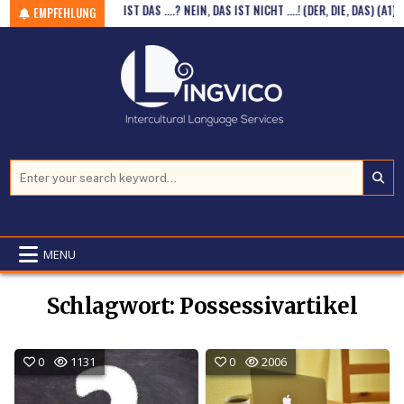
(GR / A2-B1)
Skip to content
IST DAS ….? NEIN, DAS IST NICHT ….! (DER, DIE, DAS) (A1)
EMPFEHLUNG
Search for:
MENU
Schlagwort:
Possessivartikel
0
1131
0
2006