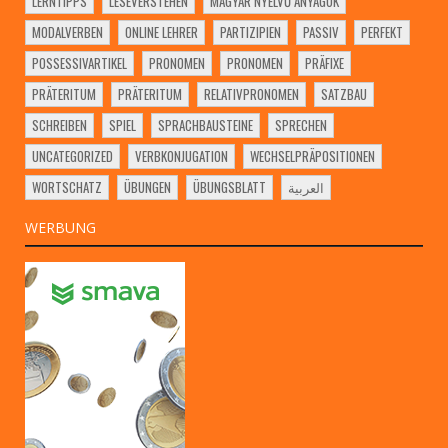
LERNTIPPS
LESEVERSTEHEN
MAGYAR NYELVŰ ANYAGOK
MODALVERBEN
ONLINE LEHRER
PARTIZIPIEN
PASSIV
PERFEKT
POSSESSIVARTIKEL
PRONOMEN
PRONOMEN
PRÄFIXE
PRÄTERITUM
PRÄTERITUM
RELATIVPRONOMEN
SATZBAU
SCHREIBEN
SPIEL
SPRACHBAUSTEINE
SPRECHEN
UNCATEGORIZED
VERBKONJUGATION
WECHSELPRÄPOSITIONEN
WORTSCHATZ
ÜBUNGEN
ÜBUNGSBLATT
العربية
WERBUNG