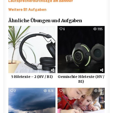
Lautsprecherdurchsage am
Bahnhof
Weitere B1 Aufgaben
Ähnliche Übungen und Aufgaben
3
1788
6
1195
5 Hörtexte – 2 (HV / B1)
Gemischte Hörtexte (HV /
B1)
2
1578
1
812