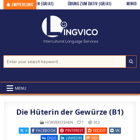
JUGATION: WOLLEN (GR/A1)
Skip to content
ÜBUNG ZUM DATIV (GR/A1)
MINIDIALOG 
EMPFEHLUNG
Search for:
MENU
Die Hüterin der Gewürze (B1)
POSTED IN
HÖRVERSTEHEN
1
912
X
FACEBOOK
PINTEREST
REDDIT
VK
DIGG
LINKEDIN
MIX