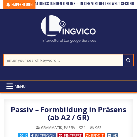
Skip to content
KOVERSATIONSSTUNDEN ONLINE – IN DER VIRTUELLEN WELT SECOND LIFE (AB 
EMPFEHLUNG
Search for:
MENU
Passiv – Formbildung in Präsens
(ab A2 / GR)
POSTED IN
GRAMMATIK
,
PASSIV
1
963
X
FACEBOOK
PINTEREST
REDDIT
VK