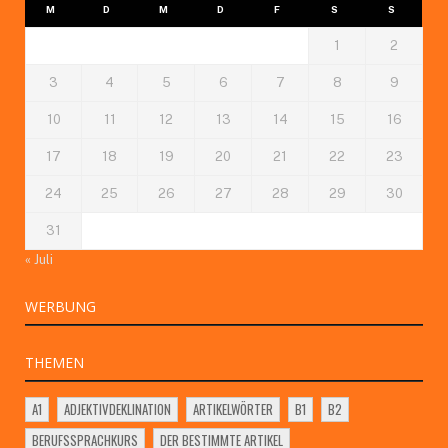
M
D
M
D
F
S
S
1
2
3
4
5
6
7
8
9
10
11
12
13
14
15
16
17
18
19
20
21
22
23
24
25
26
27
28
29
30
31
« Juli
WERBUNG
THEMEN
A1
ADJEKTIVDEKLINATION
ARTIKELWÖRTER
B1
B2
BERUFSSPRACHKURS
DER BESTIMMTE ARTIKEL