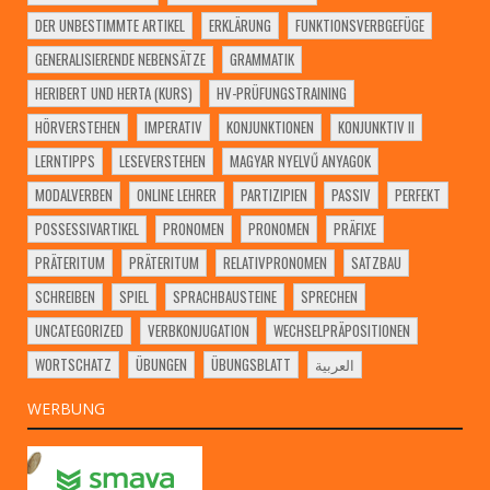
DER UNBESTIMMTE ARTIKEL
ERKLÄRUNG
FUNKTIONSVERBGEFÜGE
GENERALISIERENDE NEBENSÄTZE
GRAMMATIK
HERIBERT UND HERTA (KURS)
HV-PRÜFUNGSTRAINING
HÖRVERSTEHEN
IMPERATIV
KONJUNKTIONEN
KONJUNKTIV II
LERNTIPPS
LESEVERSTEHEN
MAGYAR NYELVŰ ANYAGOK
MODALVERBEN
ONLINE LEHRER
PARTIZIPIEN
PASSIV
PERFEKT
POSSESSIVARTIKEL
PRONOMEN
PRONOMEN
PRÄFIXE
PRÄTERITUM
PRÄTERITUM
RELATIVPRONOMEN
SATZBAU
SCHREIBEN
SPIEL
SPRACHBAUSTEINE
SPRECHEN
UNCATEGORIZED
VERBKONJUGATION
WECHSELPRÄPOSITIONEN
WORTSCHATZ
ÜBUNGEN
ÜBUNGSBLATT
العربية
WERBUNG