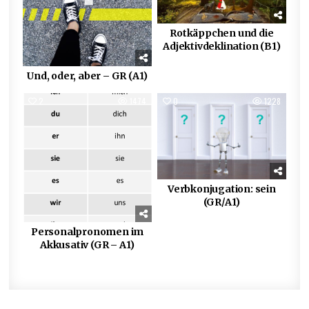
Rotkäppchen und die
Adjektivdeklination (B1)
Und, oder, aber – GR (A1)
2
1474
0
1228
Verbkonjugation: sein
(GR/A1)
Personalpronomen im
Akkusativ (GR – A1)