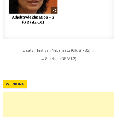
Adjektivdeklination – 2
(GR / A2-B1)
Beitragsnavigation
Ersatzinfinitiv im Nebensatz (GR/B1-B2) →
← Satzbau (GR/A1.2)
WERBUNG