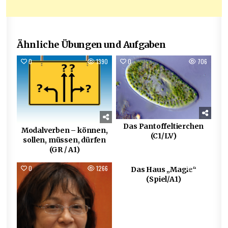
Ähnliche Übungen und Aufgaben
0
1390
0
706
Das Pantoffeltierchen
Modalverben – können,
(C1/LV)
sollen, müssen, dürfen
(GR / A1)
0
1266
0
1005
Das Haus „Magie“
(Spiel/A1)