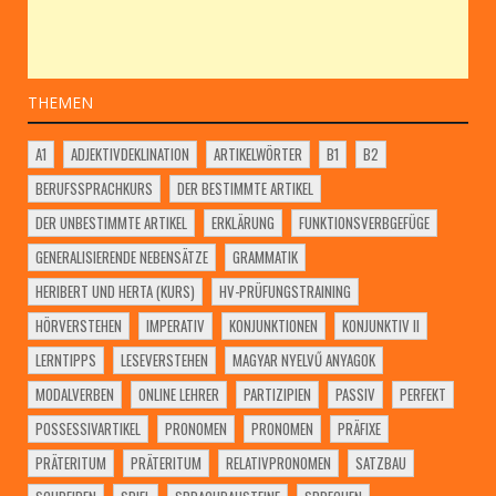
THEMEN
A1
ADJEKTIVDEKLINATION
ARTIKELWÖRTER
B1
B2
BERUFSSPRACHKURS
DER BESTIMMTE ARTIKEL
DER UNBESTIMMTE ARTIKEL
ERKLÄRUNG
FUNKTIONSVERBGEFÜGE
GENERALISIERENDE NEBENSÄTZE
GRAMMATIK
HERIBERT UND HERTA (KURS)
HV-PRÜFUNGSTRAINING
HÖRVERSTEHEN
IMPERATIV
KONJUNKTIONEN
KONJUNKTIV II
LERNTIPPS
LESEVERSTEHEN
MAGYAR NYELVŰ ANYAGOK
MODALVERBEN
ONLINE LEHRER
PARTIZIPIEN
PASSIV
PERFEKT
POSSESSIVARTIKEL
PRONOMEN
PRONOMEN
PRÄFIXE
PRÄTERITUM
PRÄTERITUM
RELATIVPRONOMEN
SATZBAU