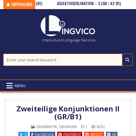
IN DER GEWÜRZE (B1)
Skip to content
ADJEKTIVDEKLINATION – 3 (GR / A2-B1)
STIMM
EMPFEHLUNG
Search for:
MENU
Zweiteilige Konjunktionen II
(GR/B1)
POSTED IN
GRAMMATIK
,
ÜBUNGEN
1
8252
X
FACEBOOK
PINTEREST
REDDIT
VK