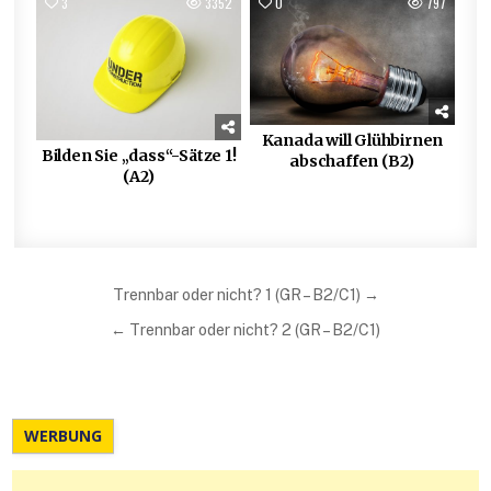
3
3352
0
797
Kanada will Glühbirnen
Bilden Sie „dass“-Sätze 1!
abschaffen (B2)
(A2)
Beitragsnavigation
Trennbar oder nicht? 1 (GR – B2/C1) →
← Trennbar oder nicht? 2 (GR – B2/C1)
WERBUNG