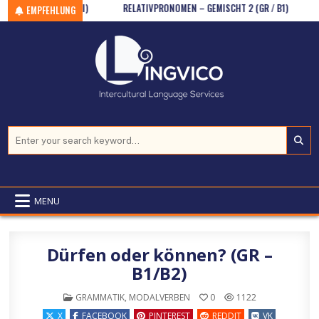
Skip to content
تصريف الصفات في اللغة الالمانية (II)
RELATIVPRONOMEN – GEMISCHT 2 (GR / B1)
BEIM 
EMPFEHLUNG
Search for:
MENU
Dürfen oder können? (GR –
B1/B2)
POSTED IN
GRAMMATIK
,
MODALVERBEN
0
1122
X
FACEBOOK
PINTEREST
REDDIT
VK