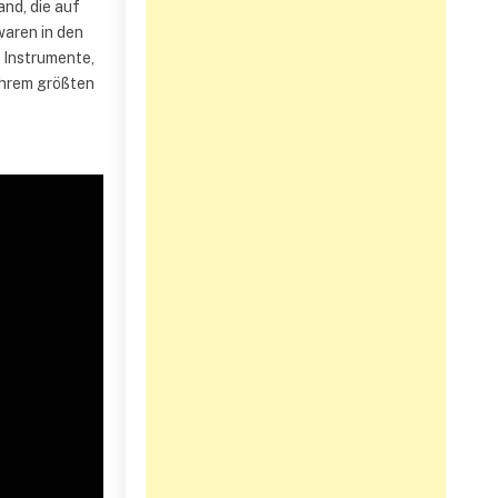
and, die auf
aren in den
 Instrumente,
ihrem größten