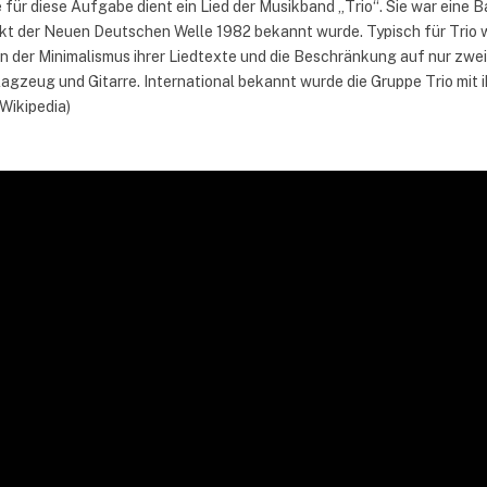
für diese Aufgabe dient ein Lied der Musikband „Trio“. Sie war eine B
 der Neuen Deutschen Welle 1982 bekannt wurde. Typisch für Trio w
 der Minimalismus ihrer Liedtexte und die Beschränkung auf nur zwei
agzeug und Gitarre. International bekannt wurde die Gruppe Trio mit 
 (Wikipedia)