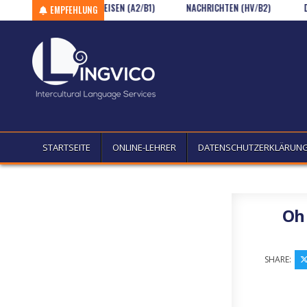
Skip to content
WORTSCHATZ – REISEN (A2/B1)
NACHRICHTEN (HV/B2)
DIE HÜT
EMPFEHLUNG
STARTSEITE
ONLINE-LEHRER
DATENSCHUTZERKLÄRUN
Oh
SHARE: