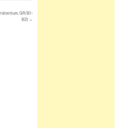
Präteritum, GR/B1-
B2) →