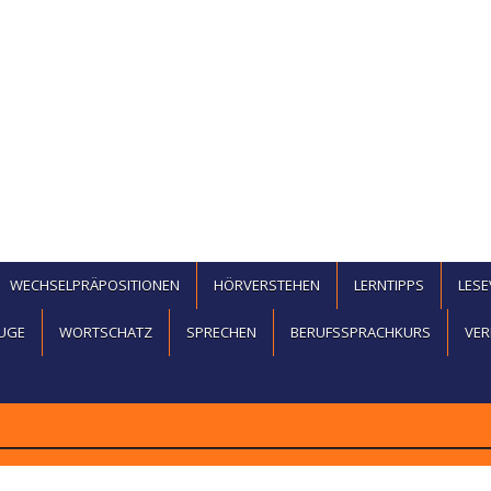
WECHSELPRÄPOSITIONEN
HÖRVERSTEHEN
LERNTIPPS
LES
UGE
WORTSCHATZ
SPRECHEN
BERUFSSPRACHKURS
VER