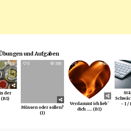
 Übungen und Aufgaben
918
0
3185
0
663
2
Stä
in der
Schwäc
(B1)
Verdammt ich lieb`
– 1 /
Müssen oder sollen?
dich ….. (B1)
(1)