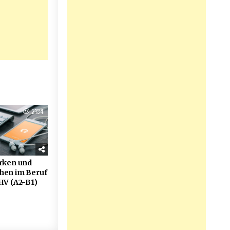
2134
rken und
hen im Beruf
 HV (A2-B1)