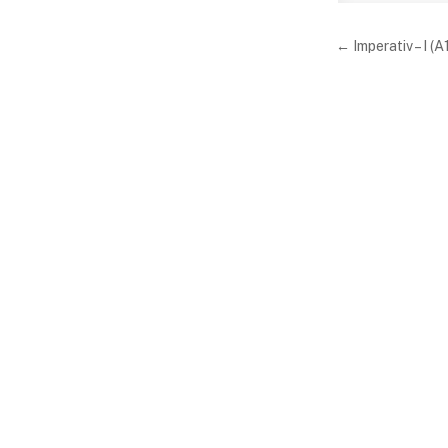
Beitrag
← Imperativ – I (A1