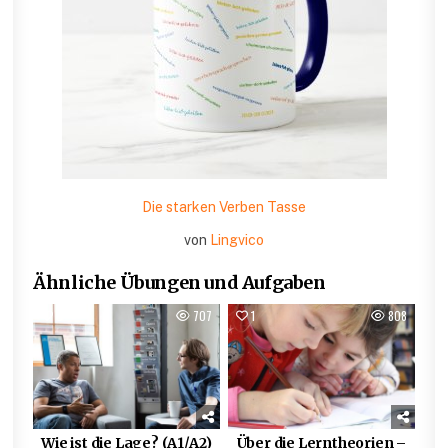
Die starken Verben Tasse
von
Lingvico
Ähnliche Übungen und Aufgaben
0
707
1
808
Wie ist die Lage? (A1/A2)
Über die Lerntheorien –