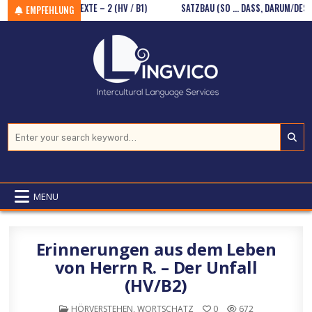
Skip to content
5 HÖRTEXTE – 2 (HV / B1)
SATZBAU (SO … DASS, DARUM/DESHALB/D
EMPFEHLUNG
Search for:
MENU
Erinnerungen aus dem Leben
von Herrn R. – Der Unfall
(HV/B2)
POSTED IN
HÖRVERSTEHEN
,
WORTSCHATZ
0
672