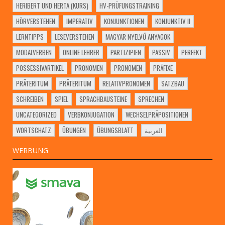
HERIBERT UND HERTA (KURS)
HV-PRÜFUNGSTRAINING
HÖRVERSTEHEN
IMPERATIV
KONJUNKTIONEN
KONJUNKTIV II
LERNTIPPS
LESEVERSTEHEN
MAGYAR NYELVŰ ANYAGOK
MODALVERBEN
ONLINE LEHRER
PARTIZIPIEN
PASSIV
PERFEKT
POSSESSIVARTIKEL
PRONOMEN
PRONOMEN
PRÄFIXE
PRÄTERITUM
PRÄTERITUM
RELATIVPRONOMEN
SATZBAU
SCHREIBEN
SPIEL
SPRACHBAUSTEINE
SPRECHEN
UNCATEGORIZED
VERBKONJUGATION
WECHSELPRÄPOSITIONEN
WORTSCHATZ
ÜBUNGEN
ÜBUNGSBLATT
العربية
WERBUNG