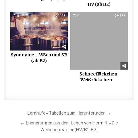
HV (ab B2)
0
1098
0
685
Synonyme – WSch und SB
(ab B2)
Schneeflöckchen,
Weißröckchen ….
Beitragsnavigation
Lernhilfe – Tabellen zum Herunterladen →
← Erinnerungen aus dem Leben von Herrn R. – Die
Weihnachtsfeier (HV/B1-B2)