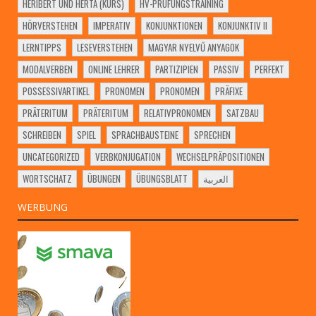
HERIBERT UND HERTA (KURS)
HV-PRÜFUNGSTRAINING
HÖRVERSTEHEN
IMPERATIV
KONJUNKTIONEN
KONJUNKTIV II
LERNTIPPS
LESEVERSTEHEN
MAGYAR NYELVŰ ANYAGOK
MODALVERBEN
ONLINE LEHRER
PARTIZIPIEN
PASSIV
PERFEKT
POSSESSIVARTIKEL
PRONOMEN
PRONOMEN
PRÄFIXE
PRÄTERITUM
PRÄTERITUM
RELATIVPRONOMEN
SATZBAU
SCHREIBEN
SPIEL
SPRACHBAUSTEINE
SPRECHEN
UNCATEGORIZED
VERBKONJUGATION
WECHSELPRÄPOSITIONEN
WORTSCHATZ
ÜBUNGEN
ÜBUNGSBLATT
العربية
WERBUNG