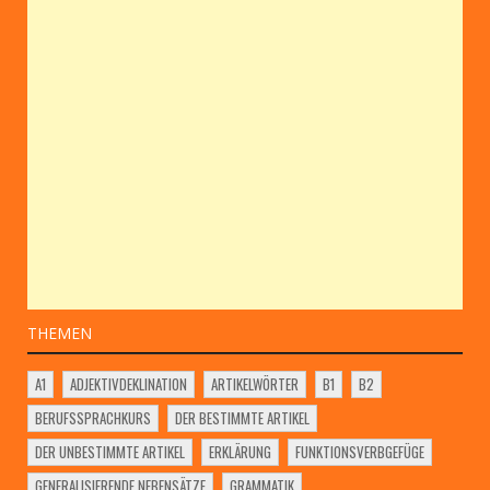
THEMEN
A1
ADJEKTIVDEKLINATION
ARTIKELWÖRTER
B1
B2
BERUFSSPRACHKURS
DER BESTIMMTE ARTIKEL
DER UNBESTIMMTE ARTIKEL
ERKLÄRUNG
FUNKTIONSVERBGEFÜGE
GENERALISIERENDE NEBENSÄTZE
GRAMMATIK