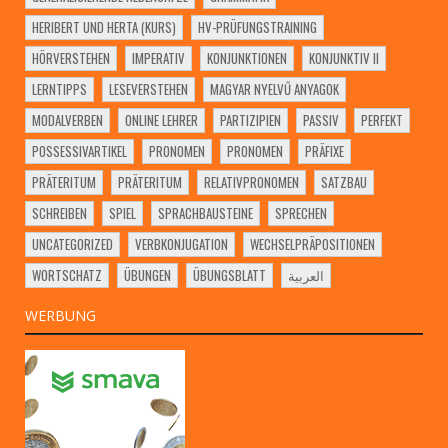
HERIBERT UND HERTA (KURS)
HV-PRÜFUNGSTRAINING
HÖRVERSTEHEN
IMPERATIV
KONJUNKTIONEN
KONJUNKTIV II
LERNTIPPS
LESEVERSTEHEN
MAGYAR NYELVŰ ANYAGOK
MODALVERBEN
ONLINE LEHRER
PARTIZIPIEN
PASSIV
PERFEKT
POSSESSIVARTIKEL
PRONOMEN
PRONOMEN
PRÄFIXE
PRÄTERITUM
PRÄTERITUM
RELATIVPRONOMEN
SATZBAU
SCHREIBEN
SPIEL
SPRACHBAUSTEINE
SPRECHEN
UNCATEGORIZED
VERBKONJUGATION
WECHSELPRÄPOSITIONEN
WORTSCHATZ
ÜBUNGEN
ÜBUNGSBLATT
العربية
WERBUNG