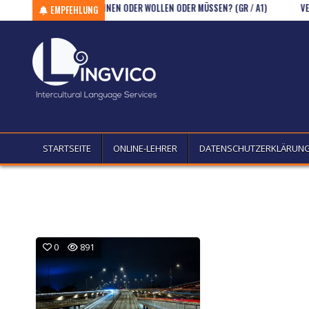
 – B2/C1)
Skip to content
KÖNNEN ODER WOLLEN ODER MÜSSEN? (GR / A1)
VERBKO
EMPFEHLUNG
STARTSEITE
ONLINE-LEHRER
DATENSCHUTZERKLÄRUN
0
891