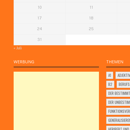
10
11
17
18
24
25
31
« Juli
WERBUNG
THEMEN
A1
ADJEKTI
B2
BERUF
DER BESTIMMT
DER UNBESTIM
FUNKTIONSVER
GENERALISIERE
HERIBERT UND 