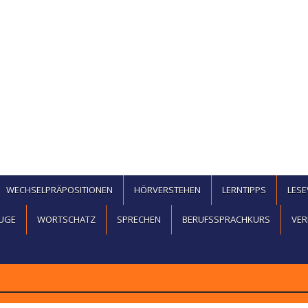
WECHSELPRÄPOSITIONEN
HÖRVERSTEHEN
LERNTIPPS
LES
UGE
WORTSCHATZ
SPRECHEN
BERUFSSPRACHKURS
VER