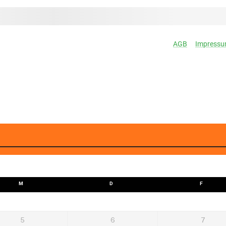
M
D
F
5
6
7