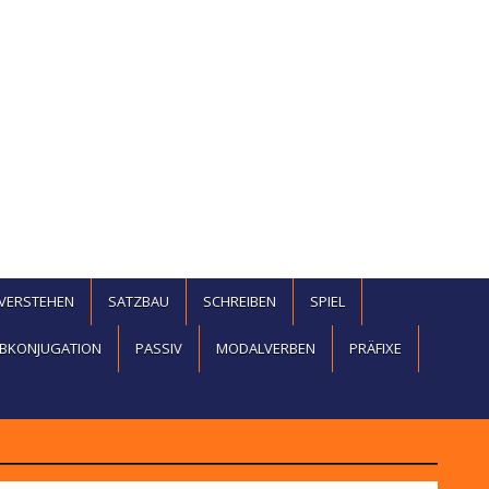
EVERSTEHEN
SATZBAU
SCHREIBEN
SPIEL
BKONJUGATION
PASSIV
MODALVERBEN
PRÄFIXE