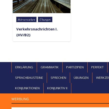
Posted in
Hörverstehen
Übungen
Verkehrsnachrichten I.
(HV/B2)
ERKLÄRUNG
GRAMMATIK
PARTIZIPIEN
PERFEKT
SPRACHBAUSTEINE
SPRECHEN
ÜBUNGEN
WERKZE
KONJUNKTIONEN
KONJUNKTIV II
WERBUNG