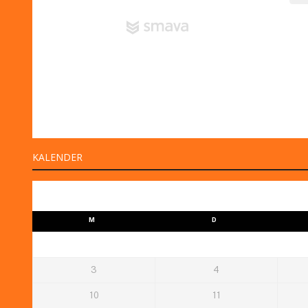
KALENDER
M
D
3
4
10
11