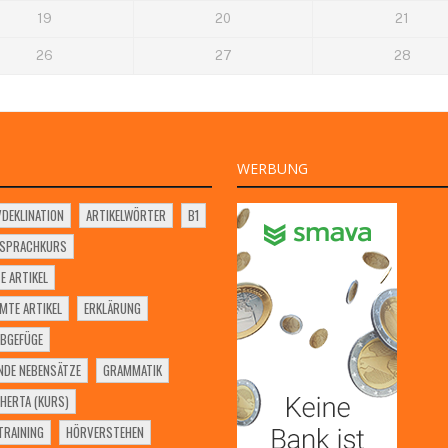
19
20
21
26
27
28
WERBUNG
VDEKLINATION
ARTIKELWÖRTER
B1
SSPRACHKURS
E ARTIKEL
MTE ARTIKEL
ERKLÄRUNG
BGEFÜGE
NDE NEBENSÄTZE
GRAMMATIK
HERTA (KURS)
RAINING
HÖRVERSTEHEN