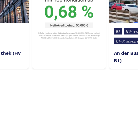
Posted in
B1
Hörver
HV-Prüfungst
iothek (HV
An der Bus
B1)