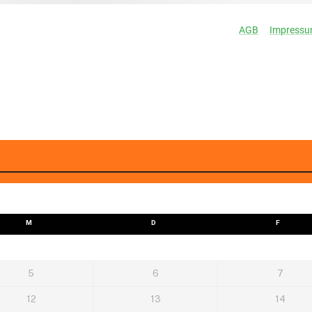
M
D
F
5
6
7
12
13
14