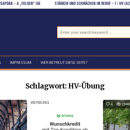
K – A „FOLGEN“ IGE
STÄRKEN UND SCHWÄCHEN IM BERUF – 1 / HV (A2-B1)
Search for:
G
IMPRESSUM
WER BETREUT DIESE SEITE?
Schlagwort:
HV-Übung
WERBUNG
4
1548