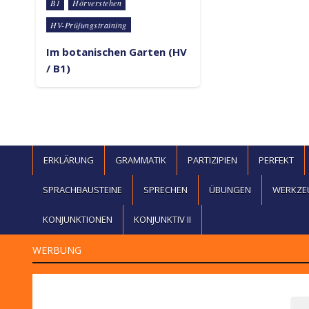
Posted in
B1
Hörverstehen
HV-Prüfungstraining
Im botanischen Garten (HV
/ B1)
ERKLÄRUNG
GRAMMATIK
PARTIZIPIEN
PERFEKT
SPRACHBAUSTEINE
SPRECHEN
ÜBUNGEN
WERKZE
KONJUNKTIONEN
KONJUNKTIV II
WERBUNG