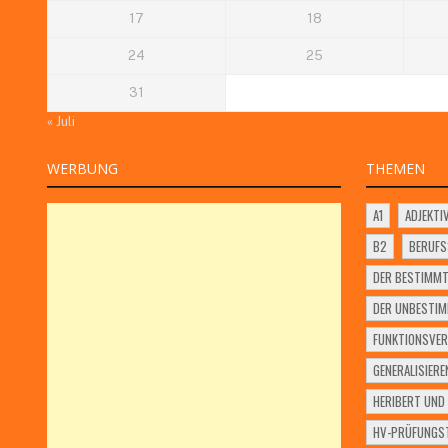
17
18
24
25
31
« Juli
WERBUNG
THEMEN
A1
ADJEKTI
B2
BERUF
DER BESTIMMT
DER UNBESTIM
FUNKTIONSVER
GENERALISIERE
HERIBERT UND 
HV-PRÜFUNGST