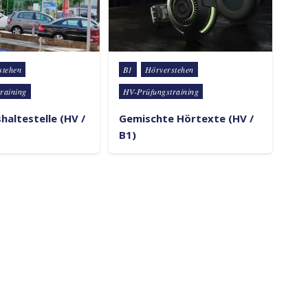
Posted in
stehen
B1
Hörverstehen
raining
HV-Prüfungstraining
haltestelle (HV /
Gemischte Hörtexte (HV /
B1)