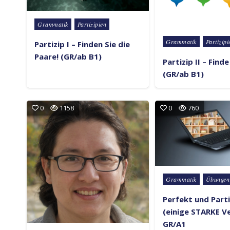
Posted in
Grammatik
Partizipien
Posted in
Grammatik
Partizipi
Partizip I – Finden Sie die
Paare! (GR/ab B1)
Partizip II – Find
(GR/ab B1)
0
1158
0
760
Posted in
Grammatik
Übungen
Perfekt und Parti
(einige STARKE V
GR/A1