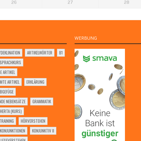
26
27
28
WERBUNG
VDEKLINATION
ARTIKELWÖRTER
B1
SSPRACHKURS
E ARTIKEL
MTE ARTIKEL
ERKLÄRUNG
BGEFÜGE
NDE NEBENSÄTZE
GRAMMATIK
HERTA (KURS)
RAINING
HÖRVERSTEHEN
KONJUNKTIONEN
KONJUNKTIV II
LESEVERSTEHEN