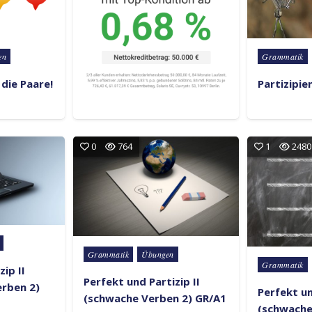
Posted in
en
Grammatik
e die Paare!
Partizipie
0
764
1
2480
Posted in
Grammatik
Übungen
Posted in
Grammatik
zip II
Perfekt und Partizip II
erben 2)
Perfekt un
(schwache Verben 2) GR/A1
(schwache