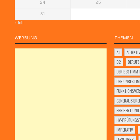
24
25
31
« Juli
WERBUNG
THEMEN
A1
ADJEKTI
B2
BERUF
DER BESTIMMT
DER UNBESTIM
FUNKTIONSVER
GENERALISIERE
HERIBERT UND 
HV-PRÜFUNGST
IMPERATIV
LERNTIPPS