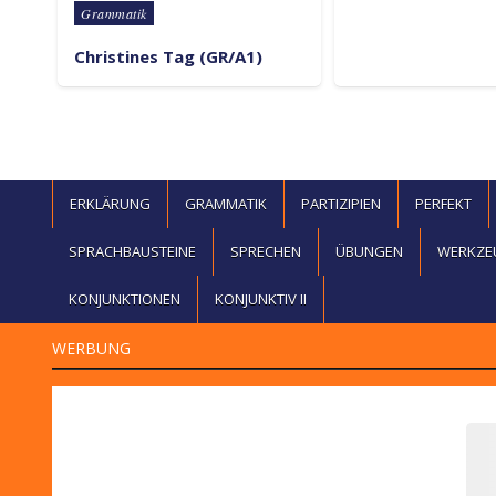
Posted in
Grammatik
Christines Tag (GR/A1)
ERKLÄRUNG
GRAMMATIK
PARTIZIPIEN
PERFEKT
SPRACHBAUSTEINE
SPRECHEN
ÜBUNGEN
WERKZE
KONJUNKTIONEN
KONJUNKTIV II
WERBUNG