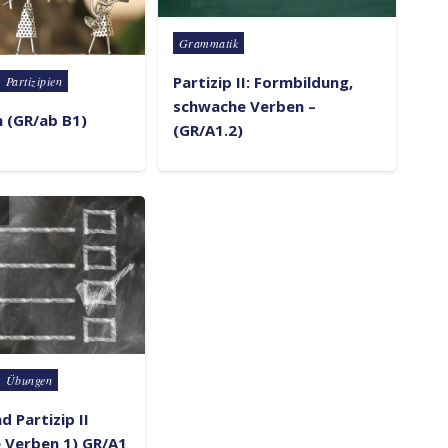
Posted in
Grammatik
Partizip II: Formbildung,
Partizipien
schwache Verben –
n (GR/ab B1)
(GR/A1.2)
Übungen
d Partizip II
 Verben 1) GR/A1