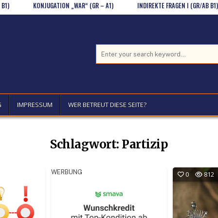
KONJUGATION „WAR“ (GR – A1)
INDIREKTE FRAGEN I (GR/AB B1)
Search for:
G
IMPRESSUM
WER BETREUT DIESE SEITE?
Schlagwort:
Partizip
WERBUNG
0
812