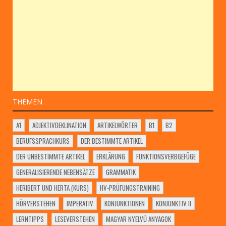
THEMEN
A1
ADJEKTIVDEKLINATION
ARTIKELWÖRTER
B1
B2
BERUFSSPRACHKURS
DER BESTIMMTE ARTIKEL
DER UNBESTIMMTE ARTIKEL
ERKLÄRUNG
FUNKTIONSVERBGEFÜGE
GENERALISIERENDE NEBENSÄTZE
GRAMMATIK
HERIBERT UND HERTA (KURS)
HV-PRÜFUNGSTRAINING
HÖRVERSTEHEN
IMPERATIV
KONJUNKTIONEN
KONJUNKTIV II
LERNTIPPS
LESEVERSTEHEN
MAGYAR NYELVŰ ANYAGOK