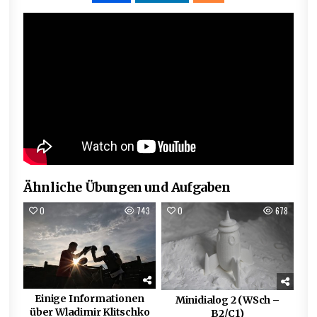
Ähnliche Übungen und Aufgaben
0
743
0
678
Einige Informationen
Minidialog 2 (WSch –
über Wladimir Klitschko
B2/C1)