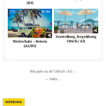
(B1)
0
1186
0
1154
Vorstellung, Begrüßung
(Wsch / A1)
Wortschatz – Reisen
(A2/B1)
Beitragsnavigation
Wie geht es dir? (Wsch / A1) →
← Hallo …
WERBUNG