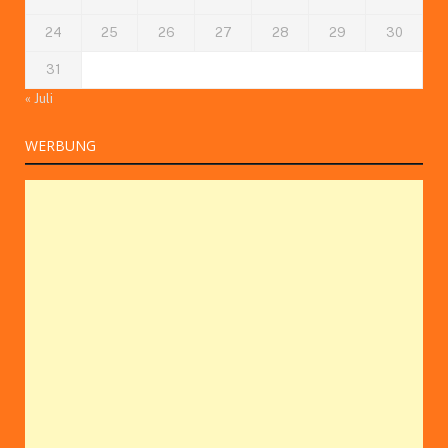
24
25
26
27
28
29
30
31
« Juli
WERBUNG