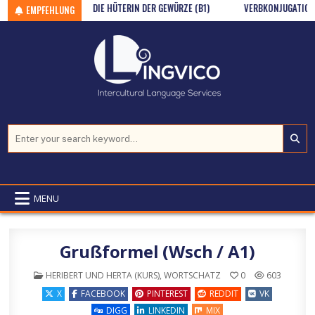
WSCH / A1)
Skip to content
DIE HÜTERIN DER GEWÜRZE (B1)
VERBKONJUGATION: SEI
EMPFEHLUNG
Search for:
MENU
Grußformel (Wsch / A1)
POSTED IN
HERIBERT UND HERTA (KURS)
,
WORTSCHATZ
0
603
X
FACEBOOK
PINTEREST
REDDIT
VK
DIGG
LINKEDIN
MIX