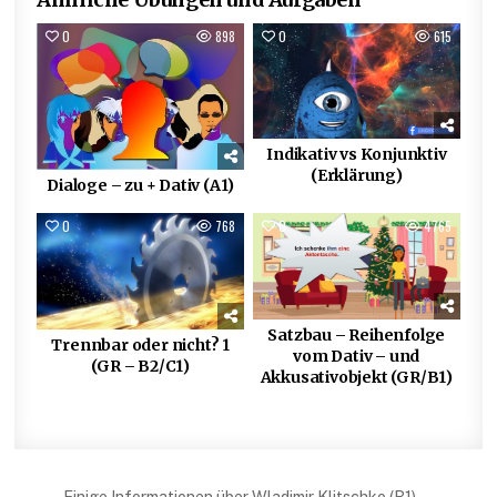
0
898
0
615
Indikativ vs Konjunktiv
(Erklärung)
Dialoge – zu + Dativ (A1)
0
768
0
4765
Satzbau – Reihenfolge
Trennbar oder nicht? 1
vom Dativ – und
(GR – B2/C1)
Akkusativobjekt (GR/B1)
Einige Informationen über Wladimir Klitschko (B1) →