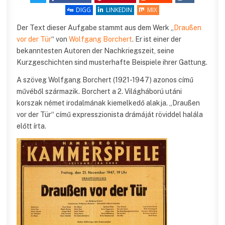
DIGG
LINKEDIN
MIX
Der Text dieser Aufgabe stammt aus dem Werk „
Draußen
vor der Tür
“ von
Wolfgang Borchert
. Er ist einer der
bekanntesten Autoren der Nachkriegszeit, seine
Kurzgeschichten sind musterhafte Beispiele ihrer Gattung.
A szöveg Wolfgang Borchert (1921-1947) azonos című
művéből származik. Borchert a 2. Világháború utáni
korszak német irodalmának kiemelkedő alakja. „Draußen
vor der Tür“ című expresszionista drámáját röviddel halála
előtt írta.