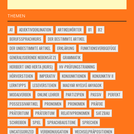
THEMEN
A1
ADJEKTIVDEKLINATION
ARTIKELWÖRTER
B1
B2
BERUFSSPRACHKURS
DER BESTIMMTE ARTIKEL
DER UNBESTIMMTE ARTIKEL
ERKLÄRUNG
FUNKTIONSVERBGEFÜGE
GENERALISIERENDE NEBENSÄTZE
GRAMMATIK
HERIBERT UND HERTA (KURS)
HV-PRÜFUNGSTRAINING
HÖRVERSTEHEN
IMPERATIV
KONJUNKTIONEN
KONJUNKTIV II
LERNTIPPS
LESEVERSTEHEN
MAGYAR NYELVŰ ANYAGOK
MODALVERBEN
ONLINE LEHRER
PARTIZIPIEN
PASSIV
PERFEKT
POSSESSIVARTIKEL
PRONOMEN
PRONOMEN
PRÄFIXE
PRÄTERITUM
PRÄTERITUM
RELATIVPRONOMEN
SATZBAU
SCHREIBEN
SPIEL
SPRACHBAUSTEINE
SPRECHEN
UNCATEGORIZED
VERBKONJUGATION
WECHSELPRÄPOSITIONEN