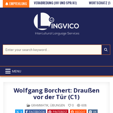
N (GR/A1)
Skip to content
VERABREDUNG (HV UND SPR/A1)
WORTSCHATZ (WSCH / 
EMPFEHLUNG
Search for:
MENU
Wolfgang Borchert: Draußen
vor der Tür (C1)
POSTED IN
GRAMMATIK
,
ÜBUNGEN
0
608
X
FACEBOOK
PINTEREST
REDDIT
VK