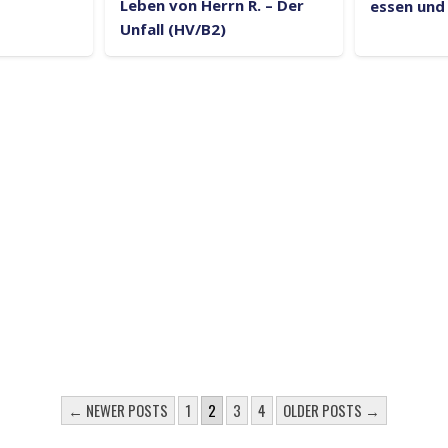
Leben von Herrn R. – Der
essen und
Unfall (HV/B2)
R BEITRÄGE
← NEWER POSTS
1
2
3
4
OLDER POSTS →