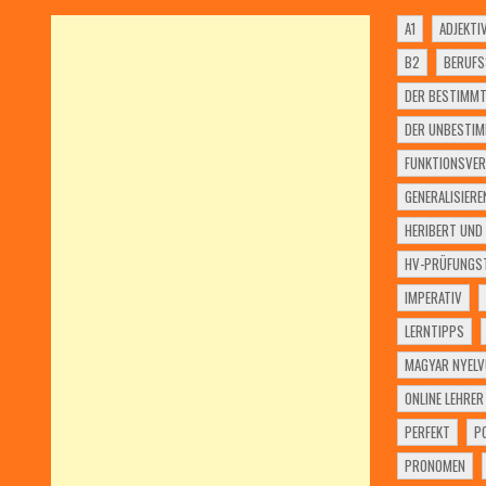
A1
ADJEKTI
B2
BERUF
DER BESTIMMT
DER UNBESTIM
FUNKTIONSVER
GENERALISIERE
HERIBERT UND 
HV-PRÜFUNGST
IMPERATIV
LERNTIPPS
MAGYAR NYELV
ONLINE LEHRER
PERFEKT
P
PRONOMEN