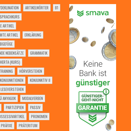
VDEKLINATION
ARTIKELWÖRTER
B1
SSPRACHKURS
E ARTIKEL
MTE ARTIKEL
ERKLÄRUNG
BGEFÜGE
NDE NEBENSÄTZE
GRAMMATIK
HERTA (KURS)
RAINING
HÖRVERSTEHEN
KONJUNKTIONEN
KONJUNKTIV II
LESEVERSTEHEN
Ű ANYAGOK
MODALVERBEN
PARTIZIPIEN
PASSIV
OSSESSIVARTIKEL
PRONOMEN
PRÄFIXE
PRÄTERITUM