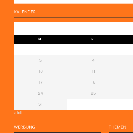
KALENDER
M
D
3
4
10
11
17
18
24
25
31
« Juli
WERBUNG
THEMEN