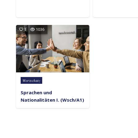
1
1036
Posted in
Wortschatz
Sprachen und
Nationalitäten I. (Wsch/A1)
SEITENNUMMERIERUNG DE