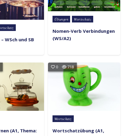
Posted in
Übungen
Wortschatz
rtschatz
Nomen-Verb Verbindungen
(WS/A2)
 – WSch und SB
0
718
Posted in
Wortschatz
rnen (A1, Thema:
Wortschatzübung (A1,