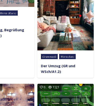
 Herta (Kurs)
ng, Begrüßung
)
Posted in
Grammatik
Wortschatz
Der Umzug (GR und
WSch/A1.2)
0
1121