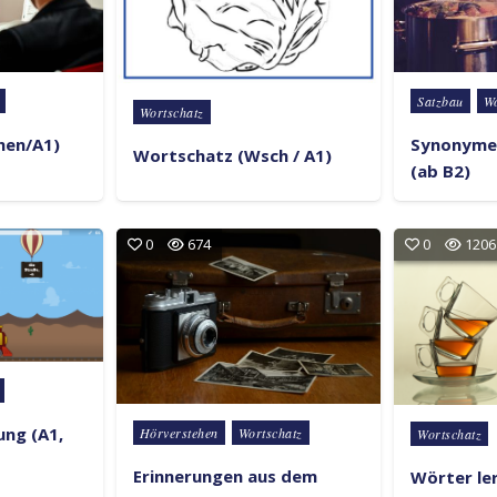
Posted in
Satzbau
Wo
Posted in
Wortschatz
hen/A1)
Synonyme
Wortschatz (Wsch / A1)
(ab B2)
0
674
0
1206
Posted in
Posted in
ung (A1,
Hörverstehen
Wortschatz
Wortschatz
Erinnerungen aus dem
Wörter le