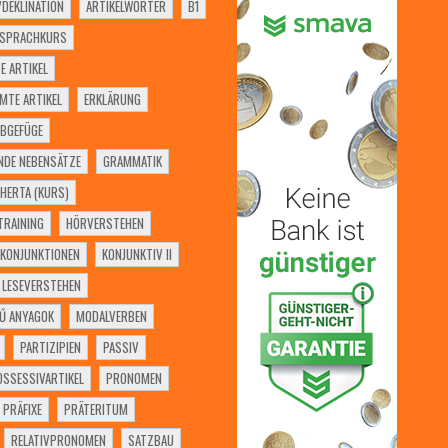
VDEKLINATION
ARTIKELWÖRTER
B1
SSPRACHKURS
E ARTIKEL
MTE ARTIKEL
ERKLÄRUNG
BGEFÜGE
NDE NEBENSÄTZE
GRAMMATIK
HERTA (KURS)
RAINING
HÖRVERSTEHEN
KONJUNKTIONEN
KONJUNKTIV II
LESEVERSTEHEN
Ű ANYAGOK
MODALVERBEN
PARTIZIPIEN
PASSIV
OSSESSIVARTIKEL
PRONOMEN
PRÄFIXE
PRÄTERITUM
RELATIVPRONOMEN
SATZBAU