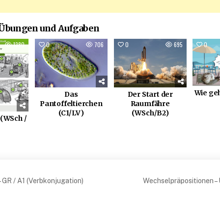
 Übungen und Aufgaben
1380
0
706
0
695
0
Wie geh
Das
Der Start der
Pantoffeltierchen
Raumfähre
(C1/LV)
(WSch/B2)
 (WSch /
snavigation
 GR / A1 (Verbkonjugation)
Wechselpräpositionen – 