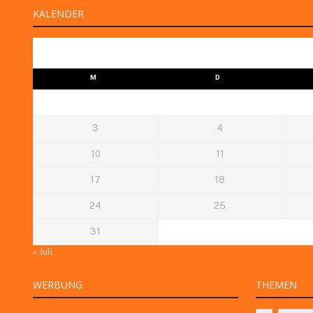
KALENDER
M
D
3
4
10
11
17
18
24
25
31
« Juli
WERBUNG
THEMEN