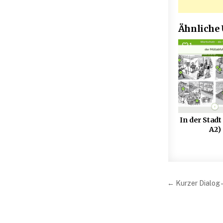
Ähnliche
1
In der Stadt
A2)
Beitrag
← Kurzer Dialog –