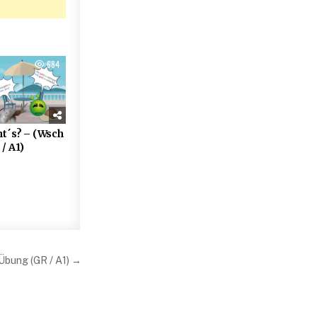
684
t´s? – (Wsch
/ A1)
Übung (GR / A1) →