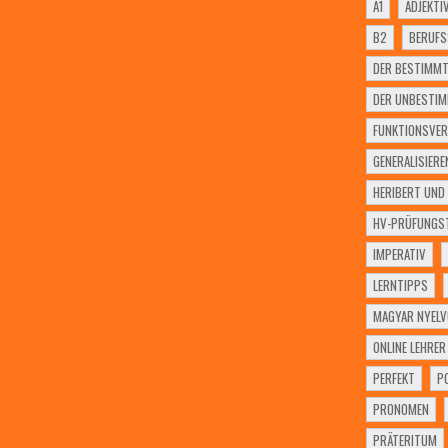
A1
ADJEKTI
B2
BERUF
DER BESTIMMT
DER UNBESTIM
FUNKTIONSVER
GENERALISIERE
HERIBERT UND 
HV-PRÜFUNGST
IMPERATIV
LERNTIPPS
MAGYAR NYELV
ONLINE LEHRER
PERFEKT
P
PRONOMEN
PRÄTERITUM