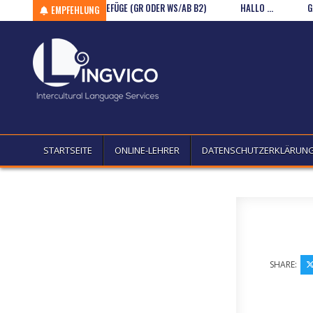
Skip to content
FUNKTIONSVERBGEFÜGE (GR ODER WS/AB B2)
HALLO …
GENERALI
EMPFEHLUNG
STARTSEITE
ONLINE-LEHRER
DATENSCHUTZERKLÄRUN
SHARE: