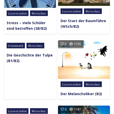
Posted in
Leseverstehen
Wortschatz
Posted in
Leseverstehen
Wortschatz
Der Start der Raumfähre
Stress – viele Schüler
(WSch/B2)
sind betroffen (SB/B2)
0
1035
0
1738
Posted in
Grammatik
Wortschatz
Die Geschichte der Tulpe
(B1/B2)
Posted in
Leseverstehen
Wortschatz
Der Melancholiker (B2)
0
751
0
1191
Posted in
Leseverstehen
Wortschatz