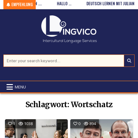
, WEISSRÖCKCHEN ….
Skip to content
HALLO …
DEUTSCH LERNEN MIT JULIANE (ON
EMPFEHLUNG
Search for:
MENU
Schlagwort:
Wortschatz
1
1038
0
894