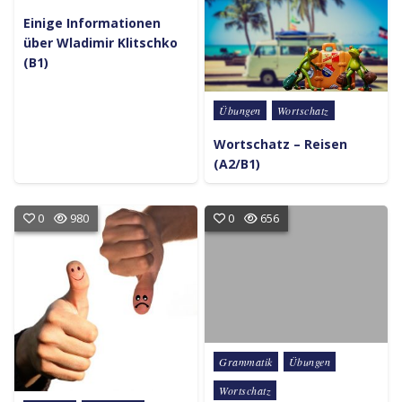
Einige Informationen
über Wladimir Klitschko
(B1)
Posted in
Übungen
Wortschatz
Wortschatz – Reisen
(A2/B1)
0
980
0
656
Posted in
Grammatik
Übungen
Wortschatz