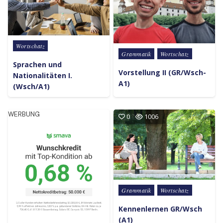
Posted in
Wortschatz
Posted in
Grammatik
Wortschatz
Sprachen und
Vorstellung II (GR/Wsch-
Nationalitäten I.
A1)
(Wsch/A1)
WERBUNG
0
1006
Posted in
Grammatik
Wortschatz
Kennenlernen GR/Wsch
(A1)