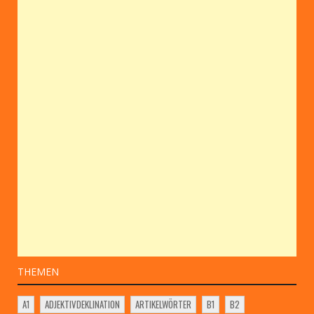
THEMEN
A1
ADJEKTIVDEKLINATION
ARTIKELWÖRTER
B1
B2