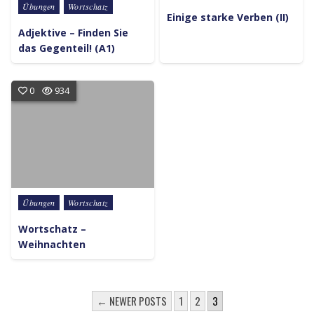
Posted in
Übungen
Wortschatz
Einige starke Verben (II)
Adjektive – Finden Sie
das Gegenteil! (A1)
0
934
Posted in
Übungen
Wortschatz
Wortschatz –
Weihnachten
SEITENNUMMERIERUNG DER
← NEWER POSTS
1
2
3