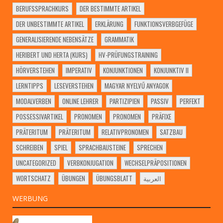
BERUFSSPRACHKURS
DER BESTIMMTE ARTIKEL
DER UNBESTIMMTE ARTIKEL
ERKLÄRUNG
FUNKTIONSVERBGEFÜGE
GENERALISIERENDE NEBENSÄTZE
GRAMMATIK
HERIBERT UND HERTA (KURS)
HV-PRÜFUNGSTRAINING
HÖRVERSTEHEN
IMPERATIV
KONJUNKTIONEN
KONJUNKTIV II
LERNTIPPS
LESEVERSTEHEN
MAGYAR NYELVŰ ANYAGOK
MODALVERBEN
ONLINE LEHRER
PARTIZIPIEN
PASSIV
PERFEKT
POSSESSIVARTIKEL
PRONOMEN
PRONOMEN
PRÄFIXE
PRÄTERITUM
PRÄTERITUM
RELATIVPRONOMEN
SATZBAU
SCHREIBEN
SPIEL
SPRACHBAUSTEINE
SPRECHEN
UNCATEGORIZED
VERBKONJUGATION
WECHSELPRÄPOSITIONEN
WORTSCHATZ
ÜBUNGEN
ÜBUNGSBLATT
العربية
WERBUNG